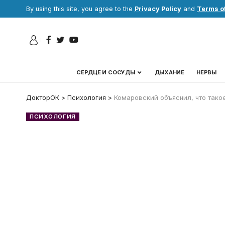
By using this site, you agree to the
Privacy Policy
and
Terms o
СЕРДЦЕ И СОСУДЫ
ДЫХАНИЕ
НЕРВЫ
ДокторОК
>
Психология
>
Комаровский объяснил, что тако
ПСИХОЛОГИЯ