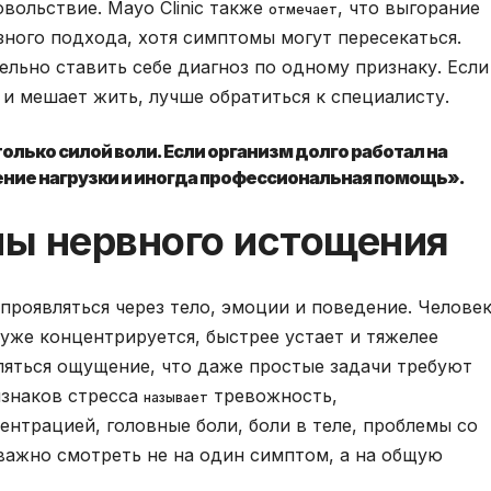
вольствие. Mayo Clinic также
, что выгорание
отмечает
зного подхода, хотя симптомы могут пересекаться.
ельно ставить себе диагноз по одному признаку. Если
 и мешает жить, лучше обратиться к специалисту.
олько силой воли. Если организм долго работал на
ение нагрузки и иногда профессиональная помощь».
ы нервного истощения
роявляться через тело, эмоции и поведение. Челове
уже концентрируется, быстрее устает и тяжелее
ляться ощущение, что даже простые задачи требуют
изнаков стресса
тревожность,
называет
ентрацией, головные боли, боли в теле, проблемы со
важно смотреть не на один симптом, а на общую