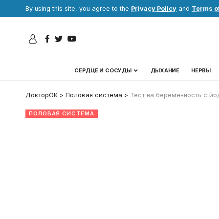
By using this site, you agree to the
Privacy Policy
and
Terms o
СЕРДЦЕ И СОСУДЫ
ДЫХАНИЕ
НЕРВЫ
ДокторОК
>
Половая система
>
Тест на беременность с йо
ПОЛОВАЯ СИСТЕМА