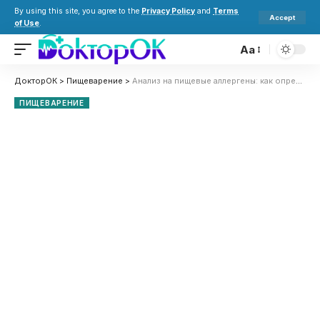
By using this site, you agree to the
Privacy Policy
and
Terms
Accept
of Use
.
Aa
ДокторОК
>
Пищеварение
>
Анализ на пищевые аллергены: как определить истинные причины непереносимости и защитить здоровье
ПИЩЕВАРЕНИЕ