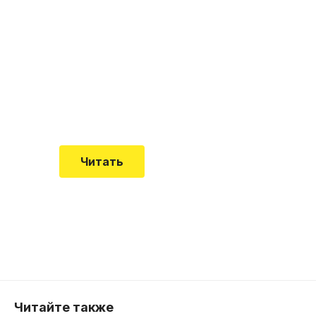
"Кардиомиопатия", и
почему эта болезнь
встречается все чаще
Еще совсем недавно об этой
смертельной болезни мало кто знал
Читать
Читайте также