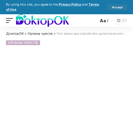
By using this site, you agree to the
Privacy Policy
and
Terms
Accept
of Use
.
Aa
ДокторОК
>
Органы чувств
>
Что такое расстройство аутистического спектра?
ОРГАНЫ ЧУВСТВ