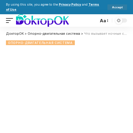
By using this site, you agree to the
Privacy Policy
and
Terms
Accept
of Use
.
Aa
ДокторОК
>
Опорно-двигательная система
>
Что вызывает ночные судороги в ногах: причины, как лечить и предотвратить
ОПОРНО-ДВИГАТЕЛЬНАЯ СИСТЕМА