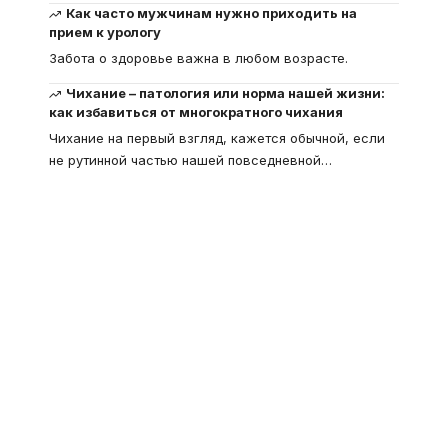
Как часто мужчинам нужно приходить на
прием к урологу
Забота о здоровье важна в любом возрасте.
Чихание – патология или норма нашей жизни:
как избавиться от многократного чихания
Чихание на первый взгляд, кажется обычной, если
не рутинной частью нашей повседневной
…
Что такое
"Кардиомиопатия", и
почему эта болезнь
встречается все чаще