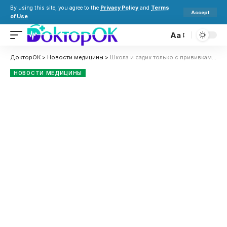
By using this site, you agree to the
Privacy Policy
and
Terms
Accept
of Use
.
Aa
ДокторОК
>
Новости медицины
>
Школа и садик только с прививками: что изменится для детей в Украине
НОВОСТИ МЕДИЦИНЫ