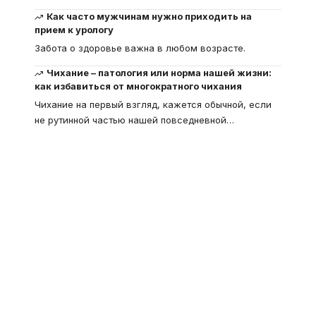
Как часто мужчинам нужно приходить на
прием к урологу
Забота о здоровье важна в любом возрасте.
Чихание – патология или норма нашей жизни:
как избавиться от многократного чихания
Чихание на первый взгляд, кажется обычной, если
не рутинной частью нашей повседневной
…
Что такое
"Кардиомиопатия", и
почему эта болезнь
встречается все чаще