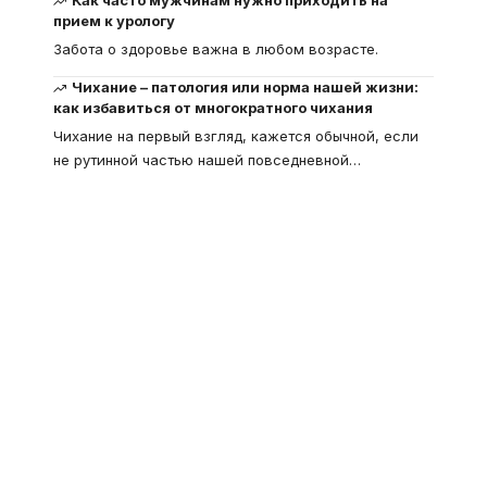
прием к урологу
Забота о здоровье важна в любом возрасте.
Чихание – патология или норма нашей жизни:
как избавиться от многократного чихания
Чихание на первый взгляд, кажется обычной, если
не рутинной частью нашей повседневной
…
Что такое
"Кардиомиопатия", и
почему эта болезнь
встречается все чаще