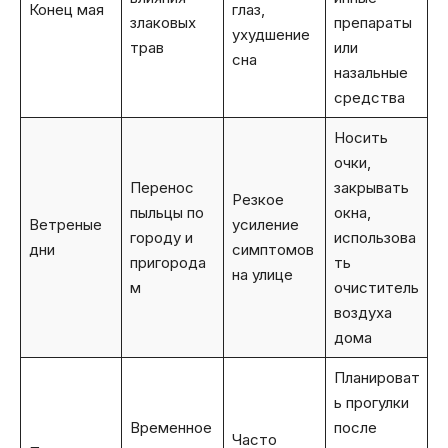
Конец мая
глаз,
злаковых
препараты
ухудшение
трав
или
сна
назальные
средства
Носить
очки,
Перенос
закрывать
Резкое
пыльцы по
окна,
Ветреные
усиление
городу и
использова
дни
симптомов
пригорода
ть
на улице
м
очиститель
воздуха
дома
Планироват
ь прогулки
Временное
после
Часто