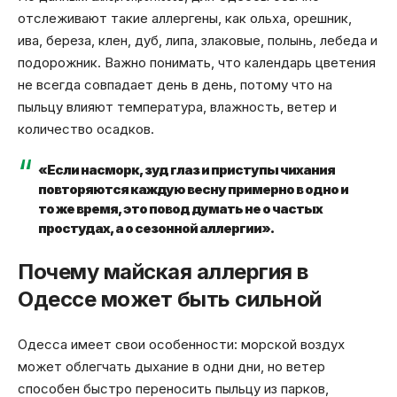
отслеживают такие аллергены, как ольха, орешник,
ива, береза, клен, дуб, липа, злаковые, полынь, лебеда и
подорожник. Важно понимать, что календарь цветения
не всегда совпадает день в день, потому что на
пыльцу влияют температура, влажность, ветер и
количество осадков.
«Если насморк, зуд глаз и приступы чихания
повторяются каждую весну примерно в одно и
то же время, это повод думать не о частых
простудах, а о сезонной аллергии».
Почему майская аллергия в
Одессе может быть сильной
Одесса имеет свои особенности: морской воздух
может облегчать дыхание в одни дни, но ветер
способен быстро переносить пыльцу из парков,