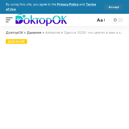
By using this site, you agree to the
Privacy Policy
and
Terms
Accept
of Use
.
Aa
ДокторОК
>
Дыхание
>
Аллергия в Одессе 2026: что цветет в мае и какие симптомы нельзя игнорировать
ДЫХАНИЕ