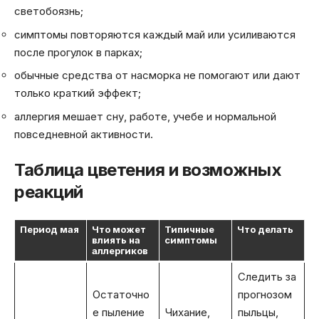
светобоязнь;
симптомы повторяются каждый май или усиливаются
после прогулок в парках;
обычные средства от насморка не помогают или дают
только краткий эффект;
аллергия мешает сну, работе, учебе и нормальной
повседневной активности.
Таблица цветения и возможных
реакций
Период мая
Что может
Типичные
Что делать
влиять на
симптомы
аллергиков
Следить за
Остаточно
прогнозом
е пыление
Чихание,
пыльцы,