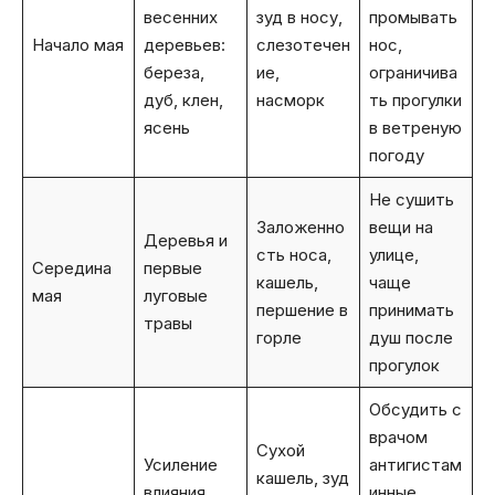
весенних
зуд в носу,
промывать
Начало мая
деревьев:
слезотечен
нос,
береза,
ие,
ограничива
дуб, клен,
насморк
ть прогулки
ясень
в ветреную
погоду
Не сушить
Заложенно
вещи на
Деревья и
сть носа,
улице,
Середина
первые
кашель,
чаще
мая
луговые
першение в
принимать
травы
горле
душ после
прогулок
Обсудить с
врачом
Сухой
Усиление
антигистам
кашель, зуд
влияния
инные